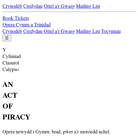
Crynodeb
Credydau
Oriel a'r Gwasg
Mailing List
Book Tickets
Opera Cymru a Trinidad
Crynodeb
Credydau
Oriel a'r Gwasg
Mailing List
Tocynnau
☰
Y
Cyfuniad
Clasurol
Calypso
AN
ACT
OF
PIRACY
Opera newydd i Gymru: brad, pŵer a'r moroedd uchel.