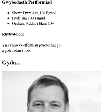
Gwybodaeth Perfformiad
Show:
Dwy Act, Un Egwyl
Hyd:
Tua 100 Funud
Oedran:
Addas i blant 10+
Rhybyddion:
Yn cynnwys effeithiau pyrotechnegol
a goleuadau strob.
Gyda...