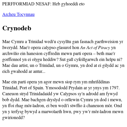
PERFFORMIAD NESAF: Heb gyhoeddi eto
Archeu Tocynnau
Crynodeb
Mae Cymru a Trinidad wedi'u cysylltu gan fasnach gaethweision yr
Iwerydd. Mae'r opera calypso-glasurol hon
An Act of Piracy
yn
archwilio ein hanesion cyffredin mewn parti opera – beth mae'r
gorffennol yn ei olygu heddiw? Sut gall cyfeillgarwch ein helpu ni?
Mae dau artist, un o Trinidad, un o Gymru, yn dod at ei gilydd ac yn
eich gwahodd ar antur...
Mae ein parti opera yn agor mewn siop rym ym mhrifddinas
Trinidad, Port of Spain. Ymosododd Prydain ar yr ynys ym 1797.
Caneuon stryd Trinidadaidd yw Calypsos sy'n adrodd am fywyd
bob dydd. Mae bachgen dryslyd o orllewin Cymru yn dod i mewn,
yn ffoi rhag môr-ladron, ei ben wedi'i stwffio â chaneuon môr. Ond
yn y terfysg bywyd a marwolaeth hwn, pwy yw'r môr-ladron mewn
gwirionedd?