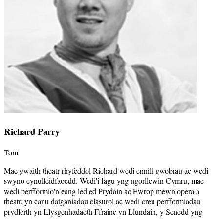
Richard Parry
Tom
Mae gwaith theatr rhyfeddol Richard wedi ennill gwobrau ac wedi
swyno cynulleidfaoedd. Wedi'i fagu yng ngorllewin Cymru, mae
wedi perfformio'n eang ledled Prydain ac Ewrop mewn opera a
theatr, yn canu datganiadau clasurol ac wedi creu perfformiadau
prydferth yn Llysgenhadaeth Ffrainc yn Llundain, y Senedd yng