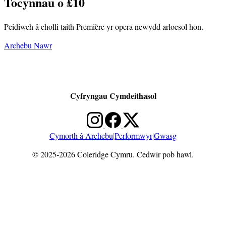
Tocynnau o £10
Peidiwch â cholli taith Première yr opera newydd arloesol hon.
Archebu Nawr
Cyfryngau Cymdeithasol
Cymorth â Archebu
|
Performwyr
|
Gwasg
© 2025-2026 Coleridge Cymru. Cedwir pob hawl.