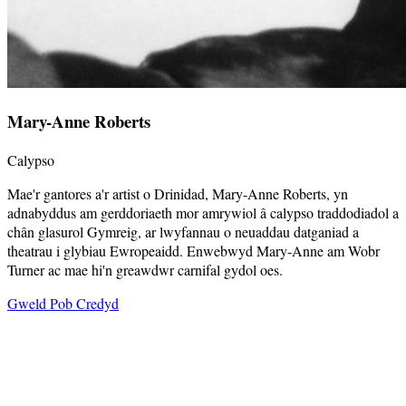
Mary-Anne Roberts
Calypso
Mae'r gantores a'r artist o Drinidad, Mary-Anne Roberts, yn
adnabyddus am gerddoriaeth mor amrywiol â calypso traddodiadol a
chân glasurol Gymreig, ar lwyfannau o neuaddau datganiad a
theatrau i glybiau Ewropeaidd. Enwebwyd Mary-Anne am Wobr
Turner ac mae hi'n greawdwr carnifal gydol oes.
Gweld Pob Credyd